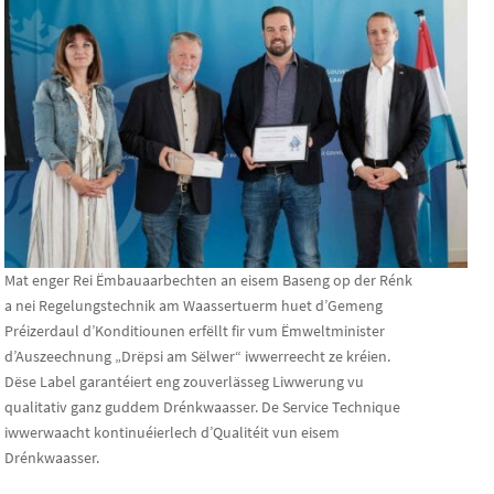
Mat enger Rei Ëmbauaarbechten an eisem Baseng op der Rénk
a nei Regelungstechnik am Waassertuerm huet d’Gemeng
Préizerdaul d’Konditiounen erfëllt fir vum Ëmweltminister
d’Auszeechnung „Drëpsi am Sëlwer“ iwwerreecht ze kréien.
Dëse Label garantéiert eng zouverlässeg Liwwerung vu
qualitativ ganz guddem Drénkwaasser. De Service Technique
iwwerwaacht kontinuéierlech d’Qualitéit vun eisem
Drénkwaasser.