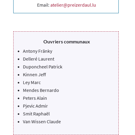
Email:
atelier@preizerdaul.lu
Ouvriers communaux
Antony Fränky
Delleré Laurent
Duponcheel Patrick
Kinnen Jeff
Ley Marc
Mendes Bernardo
Peters Alain
Pjevic Admir
Smit Raphaël
Van Wissen Claude