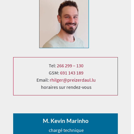
Tel:
266 299 – 130
GSM:
691 143 189
Email:
rhilger@preizerdaul.lu
horaires sur rendez-vous
M. Kevin Marinho
chargé technique