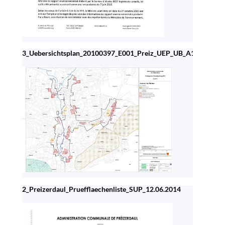
3_Uebersichtsplan_20100397_E001_Preiz_UEP_UB_A1
2_Preizerdaul_Pruefflaechenliste_SUP_12.06.2014