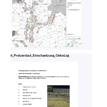
6_Preizerdaul_Einschaetzung_OekoLog