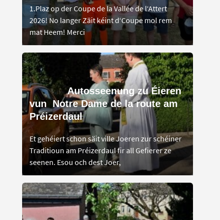
1.Plaz op der Coupe de la Vallée de l‘Attert
2026! No langer Zäit kéint d‘Coupe mol rem
mat Heem! Merci
Autosseenung zu Éieren
vun Notre Dame de la route am
Préizerdaul
Et gehéiert schon säit ville Joeren zur schéiner
Traditioun am Préizerdaul fir all Gefierer ze
seenen. Esou och dest Joer,