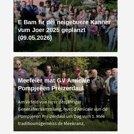
E Bam fir déi neigebuere Kanner
vum Joer 2025 geplanzt
(09.05.2026)
Meefeier mat GV Amicale
Pompjeeën Préizerdaul
Am Virfeld vun hirer desjähriger
Generalversammlung, huet d’Amicale vun de
Pompjeeën Préizerdaul um Dag vum 1. Mee
traditiounsgeméiss de Meekranz,