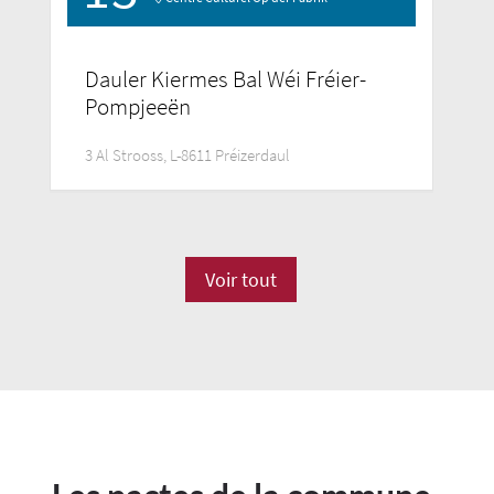
Dauler Kiermes Bal Wéi Fréier-
Pompjeeën
3 Al Strooss, L-8611 Préizerdaul
Voir tout