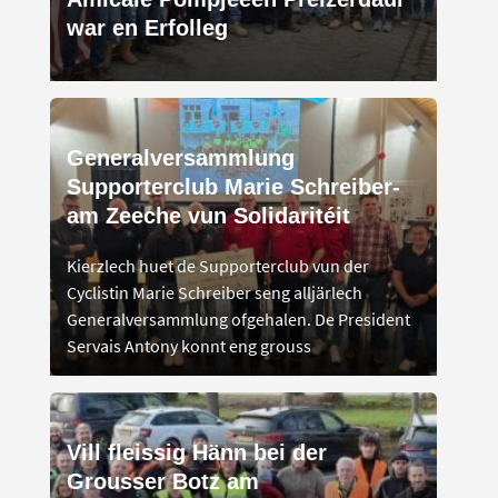
war en Erfolleg
Generalversammlung
Supporterclub Marie Schreiber-
am Zeeche vun Solidaritéit
Kierzlech huet de Supporterclub vun der
Cyclistin Marie Schreiber seng alljärlech
Generalversammlung ofgehalen. De President
Servais Antony konnt eng grouss
Vill fleissig Hänn bei der
Grousser Botz am