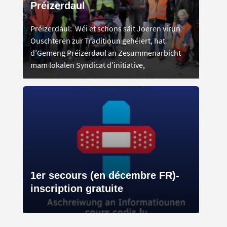
Préizerdaul
Préizerdaul: Wéi et schons säit Joeren virun
Ouschteren zur Traditioun gehéiert, hat
d’Gemeng Préizerdaul an Zesummenarbicht
mam lokalen Syndicat d’initiative,
1er secours (en décembre FR)-
inscription gratuite