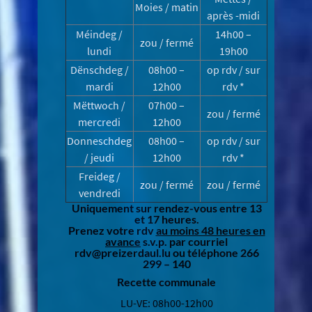
Moies / matin
après -midi
Méindeg /
14h00 –
zou / fermé
lundi
19h00
Dënschdeg /
08h00 –
op rdv / sur
mardi
12h00
rdv *
Mëttwoch /
07h00 –
zou / fermé
mercredi
12h00
Donneschdeg
08h00 –
op rdv / sur
/ jeudi
12h00
rdv *
Freideg /
zou / fermé
zou / fermé
vendredi
Uniquement sur rendez-vous entre 13
et 17 heures.
Prenez votre rdv
au moins 48 heures en
avance
s.v.p. par courriel
rdv@preizerdaul.lu ou téléphone 266
299 – 140
Recette communale
LU-VE: 08h00-12h00