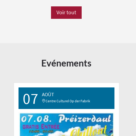
Voir tout
Evénements
07
AOÛT
Centre Culturel Op der Fabrik