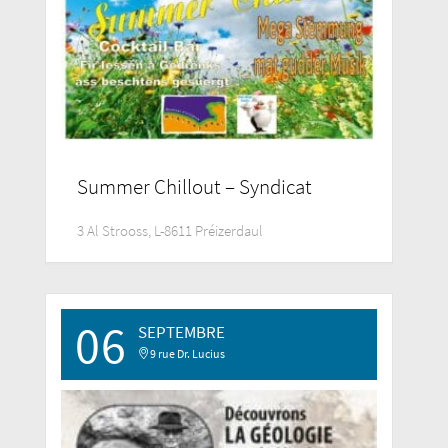
Summer Chillout – Syndicat
3 Al Strooss, L-8611 Préizerdaul
06
SEPTEMBRE
9 rue Dr. Lucius