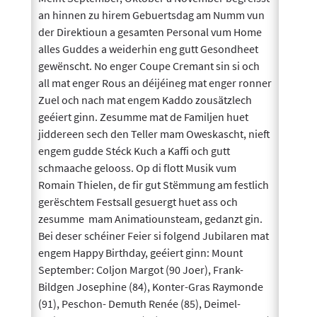
an hinnen zu hirem Gebuertsdag am Numm vun
der Direktioun a gesamten Personal vum Home
alles Guddes a weiderhin eng gutt Gesondheet
gewënscht. No enger Coupe Cremant sin si och
all mat enger Rous an déijéineg mat enger ronner
Zuel och nach mat engem Kaddo zousätzlech
geéiert ginn. Zesumme mat de Familjen huet
jiddereen sech den Teller mam Oweskascht, nieft
engem gudde Stéck Kuch a Kaffi och gutt
schmaache gelooss. Op di flott Musik vum
Romain Thielen, de fir gut Stëmmung am festlich
gerëschtem Festsall gesuergt huet ass och
zesumme mam Animatiounsteam, gedanzt gin.
Bei deser schéiner Feier si folgend Jubilaren mat
engem Happy Birthday, geéiert ginn: Mount
September: Coljon Margot (90 Joer), Frank-
Bildgen Josephine (84), Konter-Gras Raymonde
(91), Peschon- Demuth Renée (85), Deimel-