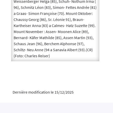
Weissenberger Helga (85), Schuh- Nothum Irma (
96), Schmitz Léon (83), Simon- Fettes Andrée (81)
a Graas- Simon Françoise (70). Mount Oktober:
Chaussy Georg (86), Sr. Léonie 91), Braun-
Kartheiser Anna (83) a Calmes- Hatz Suzette (99).
Mount November : Assen- Moonen Alice (89),
Bernard- Käfer Mathilde (85), Assen Martin (93),
Schaus Jean (96), Berchem Alphonse (97),
Schiltz- Neu Anne (94 a Sanavia Albert (93).(CR)
(Foto: Charles Reiser)
Dernière modification le 15/12/2025