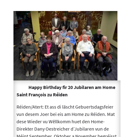
Happy Birthday fir 20 Jubilaren am Home
Saint François zu Réiden
Réiden/Atert: Et ass di läscht Gebuertsdagsfeier
vun desem Joer bei eis am Home zu Réiden. Mat
dese Wieder vu Wëllkomm huet den Home-
Direkter Dany Oestreicher d’Jubilaren vun de
Méint September, Oktober a November begréisst