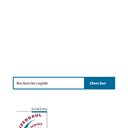
frëschem Laf, fir duerno um Emblem vun de
Pompjeeën bei hirem Bau zu Platen opzehänken.
No desem Event sin...