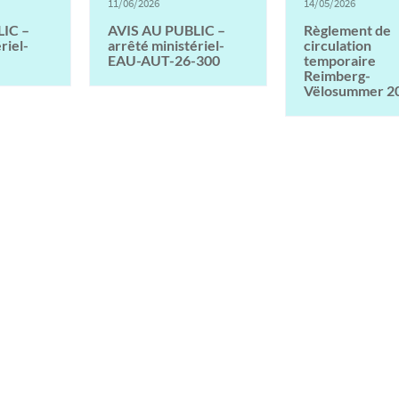
11/06/2026
14/05/2026
IC –
AVIS AU PUBLIC –
Règlement de
riel-
arrêté ministériel-
circulation
EAU-AUT-26-300
temporaire
Reimberg-
Vëlosummer 2