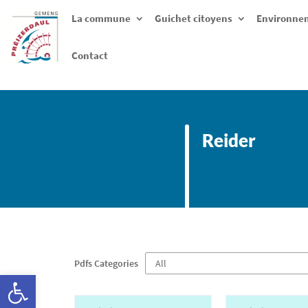
La commune
Guichet citoyens
Environnem
Contact
Reider
Pdfs Categories
Ouvrir la barre d’outils