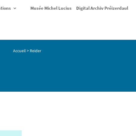
ations
Musée Michel Lucius
Digital Archiv Préizerdaul
Accueil
>
Reider