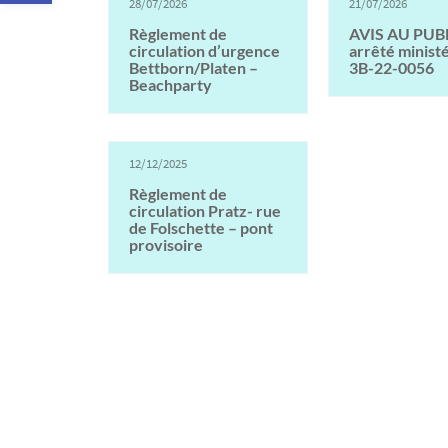
28/07/2026
21/07/2026
Règlement de
AVIS AU PUBL
circulation d’urgence
arrêté ministé
Bettborn/Platen –
3B-22-0056
Beachparty
12/12/2025
Règlement de
circulation Pratz- rue
de Folschette – pont
provisoire