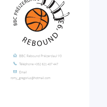
BBC Rebound Préizerdaul 93
Téléphone
+352 621 487 447
Email
romy_gregorius@hotmail.com