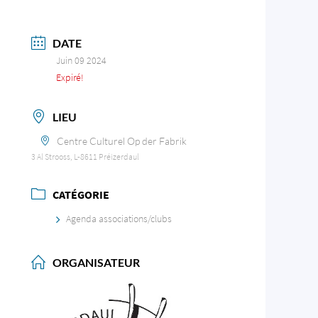
DATE
Juin 09 2024
Expiré!
LIEU
Centre Culturel Op der Fabrik
3 Al Strooss, L-8611 Préizerdaul
CATÉGORIE
Agenda associations/clubs
ORGANISATEUR