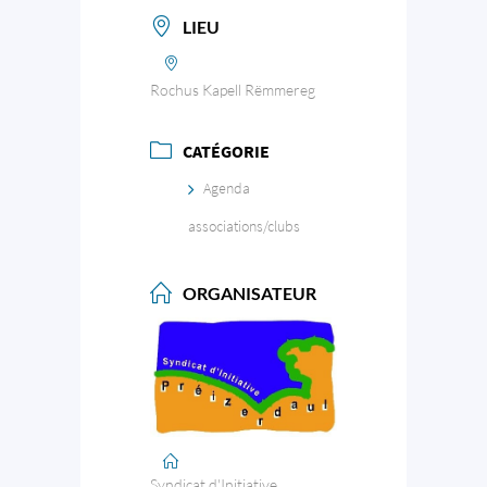
LIEU
Rochus Kapell Rëmmereg
CATÉGORIE
Agenda
associations/clubs
ORGANISATEUR
Syndicat d'Initiative