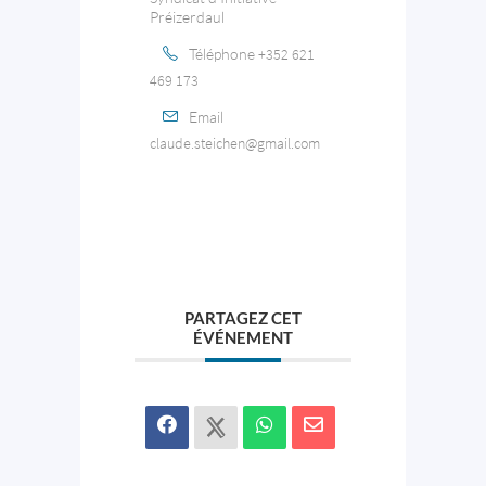
Préizerdaul
Téléphone
+352 621
469 173
Email
claude.steichen@gmail.com
PARTAGEZ CET
ÉVÉNEMENT