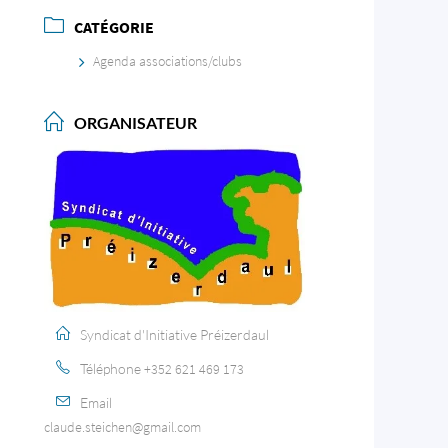
CATÉGORIE
Agenda associations/clubs
ORGANISATEUR
Syndicat d'Initiative Préizerdaul
Téléphone
+352 621 469 173
Email
claude.steichen@gmail.com