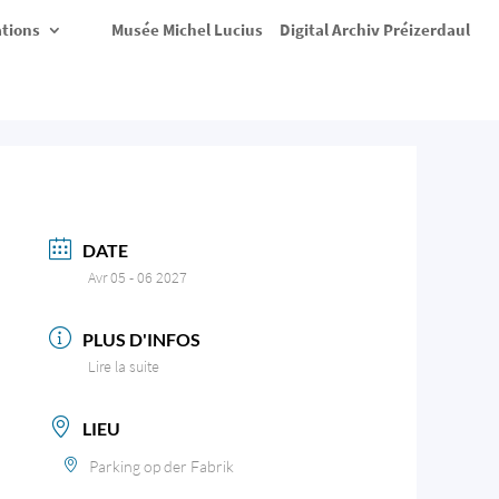
ations
Musée Michel Lucius
Digital Archiv Préizerdaul
DATE
Avr 05 - 06 2027
PLUS D'INFOS
Lire la suite
LIEU
Parking op der Fabrik