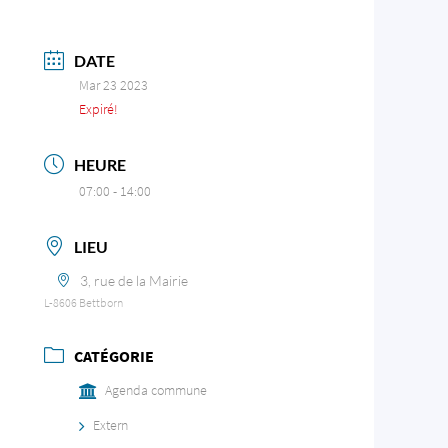
DATE
Mar 23 2023
Expiré!
HEURE
07:00 - 14:00
LIEU
3, rue de la Mairie
L-8606 Bettborn
CATÉGORIE
Agenda commune
Extern