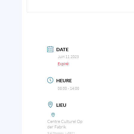
DATE
Juin 11 2023
Expiré!
HEURE
08:00 - 14:00
LIEU
Centre Culturel Op
der Fabrik
3 Al Strooss, L-8611