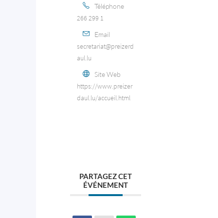
Téléphone
266 299 1
Email
secretariat@preizerd
aul.lu
Site Web
https://www.preizer
daul.lu/accueil.html
PARTAGEZ CET
ÉVÉNEMENT