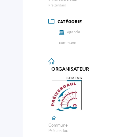
Préizerdaul
CATÉGORIE
Agenda
commune
ORGANISATEUR
Commune
Préizerdaul