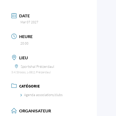
DATE
Mar 07 2027
HEURE
20:00
LIEU
Sportshal Préizerdaul
3 Al Strooss, L-8611 Préizerdaul
CATÉGORIE
Agenda associations/clubs
ORGANISATEUR