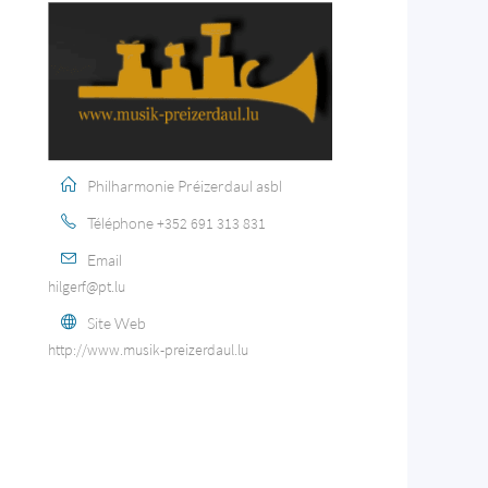
Philharmonie Préizerdaul asbl
Téléphone
+352 691 313 831
Email
hilgerf@pt.lu
Site Web
http://www.musik-preizerdaul.lu