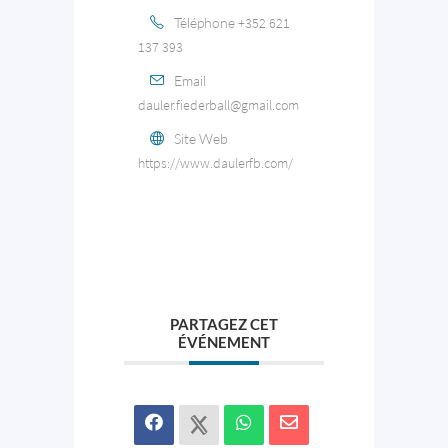
Téléphone
+352 621
137 393
Email
dauler.fiederball@gmail.com
Site Web
https://www.daulerfb.com/
PARTAGEZ CET
ÉVÉNEMENT