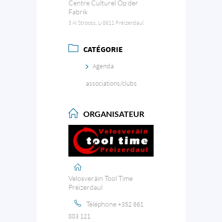
Centre Culturel Op der
Fabrik
3 Al Strooss, L-8611 Préizerdaul
CATÉGORIE
Agenda
associations/clubs
ORGANISATEUR
Velosveräin Tool Time
Préizerdaul
Téléphone
+352 661
803 121