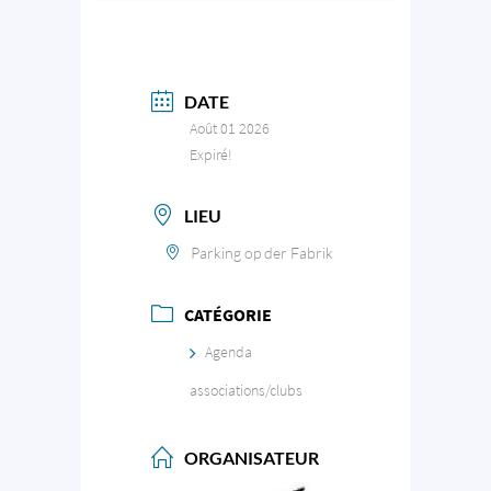
DATE
Août 01 2026
Expiré!
LIEU
Parking op der Fabrik
CATÉGORIE
Agenda
associations/clubs
ORGANISATEUR