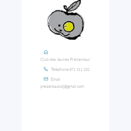
Club des Jeunes Préizerdaul
Téléphone
671 311 202
Email
preizerdaulcdj@gmail.com