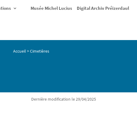
ations
Musée Michel Lucius
Digital Archiv Préizerdaul
Accueil
>
Cimetières
Dernière modification le 29/04/2025