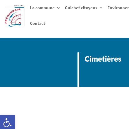
La commune
Guichet citoyens
Environnem
Contact
Cimetières
Ouvrir la barre d’outils