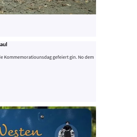
aul
 de Kommemoratiounsdag gefeiert gin. No dem