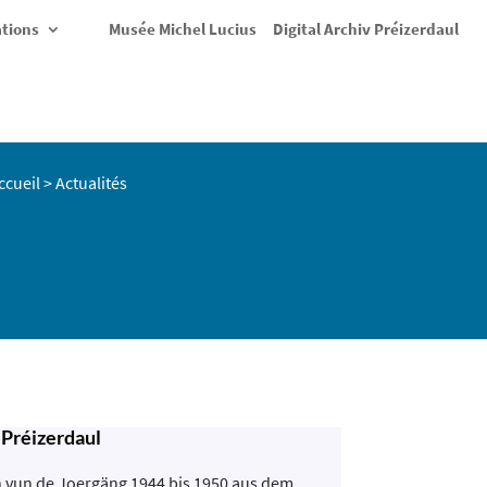
ations
Musée Michel Lucius
Digital Archiv Préizerdaul
ccueil
>
Actualités
 Préizerdaul
n vun de Joergäng 1944 bis 1950 aus dem ...