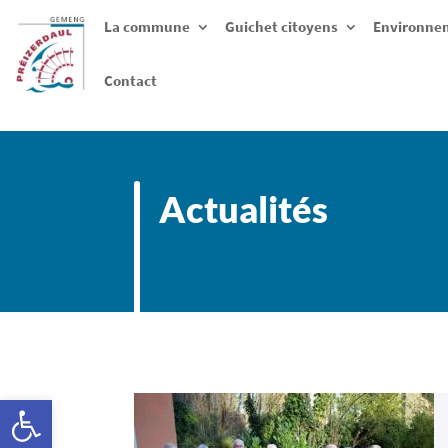
La commune
Guichet citoyens
Environnem
Contact
Actualités
Ouvrir la barre d’outils