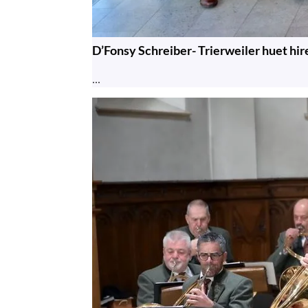
D’Fonsy Schreiber- Trierweiler huet hir
...