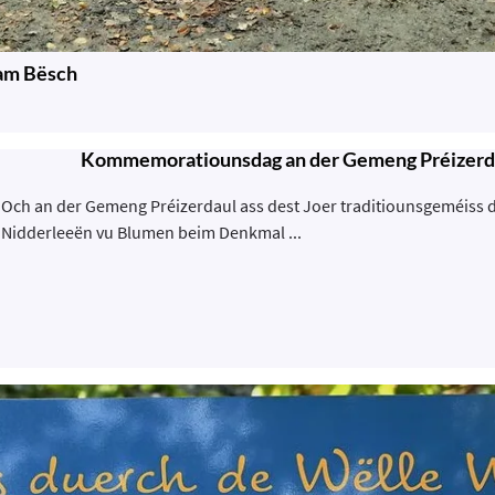
 am Bësch
Kommemoratiounsdag an der Gemeng Préizerd
Och an der Gemeng Préizerdaul ass dest Joer traditiounsgeméiss
Nidderleeën vu Blumen beim Denkmal ...