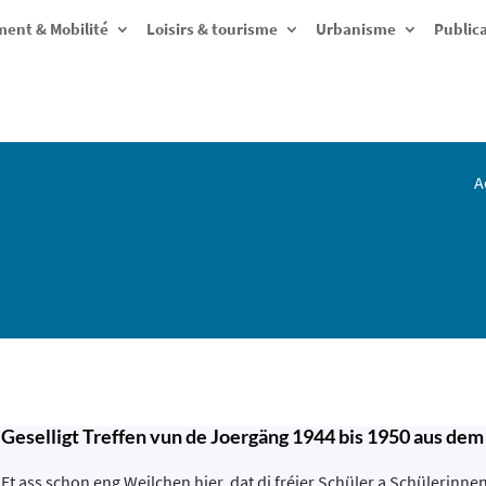
ent & Mobilité
Loisirs & tourisme
Urbanisme
Public
A
Geselligt Treffen vun de Joergäng 1944 bis 1950 aus dem
Et ass schon eng Weilchen hier, dat di fréier Schüler a Schülerinne